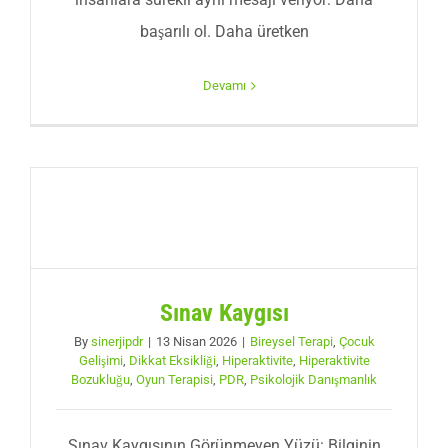
başarılı ol. Daha üretken
Devamı
Sınav Kaygısı
By
sinerjipdr
|
13 Nisan 2026
|
Bireysel Terapi
,
Çocuk
Gelişimi
,
Dikkat Eksikliği
,
Hiperaktivite
,
Hiperaktivite
Bozukluğu
,
Oyun Terapisi
,
PDR
,
Psikolojik Danışmanlık
Sınav Kaygısının Görünmeyen Yüzü: Bilginin