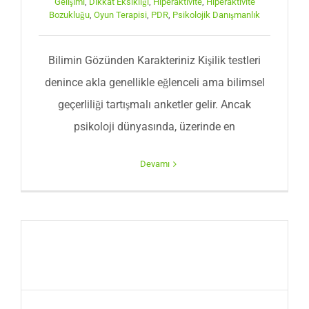
Gelişimi
,
Dikkat Eksikliği
,
Hiperaktivite
,
Hiperaktivite
Bozukluğu
,
Oyun Terapisi
,
PDR
,
Psikolojik Danışmanlık
Bilimin Gözünden Karakteriniz Kişilik testleri
denince akla genellikle eğlenceli ama bilimsel
geçerliliği tartışmalı anketler gelir. Ancak
psikoloji dünyasında, üzerinde en
Devamı