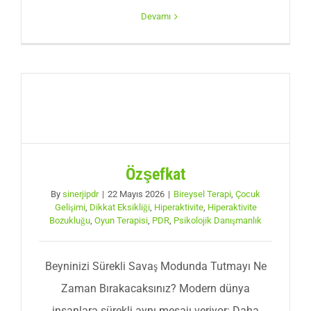
Devamı
Özşefkat
By
sinerjipdr
|
22 Mayıs 2026
|
Bireysel Terapi
,
Çocuk
Gelişimi
,
Dikkat Eksikliği
,
Hiperaktivite
,
Hiperaktivite
Bozukluğu
,
Oyun Terapisi
,
PDR
,
Psikolojik Danışmanlık
Beyninizi Sürekli Savaş Modunda Tutmayı Ne
Zaman Bırakacaksınız? Modern dünya
insanlara sürekli aynı mesajı veriyor: Daha