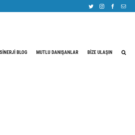
Twitter
Instagram
Facebook
E-
post
SİNERJİ BLOG
MUTLU DANIŞANLAR
BİZE ULAŞIN