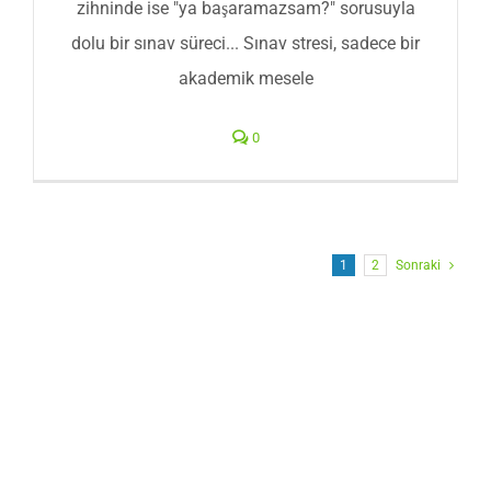
zihninde ise "ya başaramazsam?" sorusuyla
dolu bir sınav süreci... Sınav stresi, sadece bir
akademik mesele
0
1
2
Sonraki
TELEFON
NUMARANIZI
BIRAKIN, BİZ