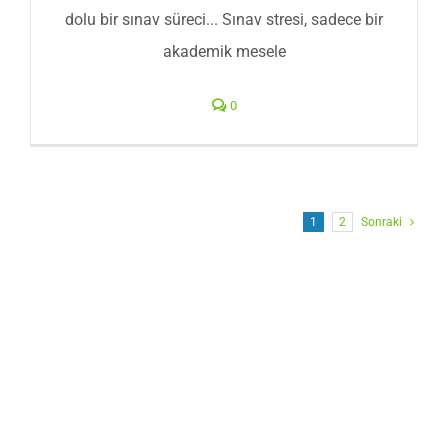
dolu bir sınav süreci... Sınav stresi, sadece bir
akademik mesele
0
1
2
Sonraki
TELEFON
NUMARANIZI
BIRAKIN, BİZ
SİZİ ARARIZ…