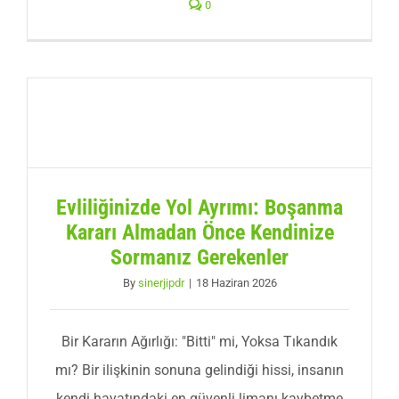
0
Evliliğinizde Yol Ayrımı: Boşanma
Kararı Almadan Önce Kendinize
Sormanız Gerekenler
By
sinerjipdr
|
18 Haziran 2026
Bir Kararın Ağırlığı: "Bitti" mi, Yoksa Tıkandık
mı? Bir ilişkinin sonuna gelindiği hissi, insanın
kendi hayatındaki en güvenli limanı kaybetme