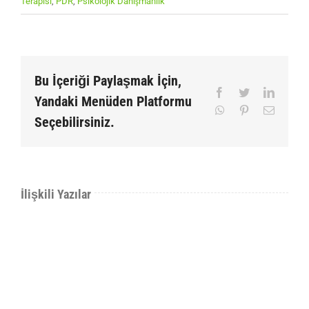
Terapisi
,
PDR
,
Psikolojik Danışmanlık
Bu İçeriği Paylaşmak İçin,
Facebook
Twitter
LinkedI
Yandaki Menüden Platformu
WhatsApp
Pinterest
E-
Seçebilirsiniz.
posta
İlişkili Yazılar