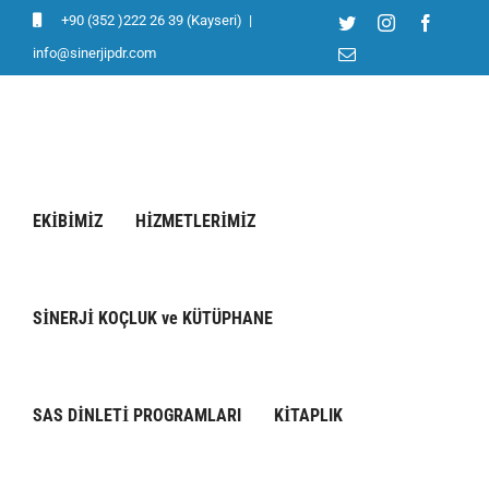
Skip
+90 (352 )222 26 39 (Kayseri)
|
Twitter
Instagram
Facebo
to
info@sinerjipdr.com
E-
posta
content
EKİBİMİZ
HİZMETLERİMİZ
SİNERJİ KOÇLUK ve KÜTÜPHANE
SAS DİNLETİ PROGRAMLARI
KİTAPLIK