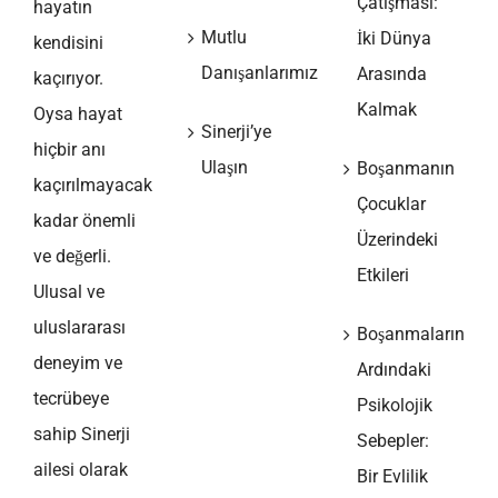
Çatışması:
hayatın
Mutlu
İki Dünya
kendisini
Danışanlarımız
Arasında
kaçırıyor.
Kalmak
Oysa hayat
Sinerji’ye
hiçbir anı
Ulaşın
Boşanmanın
kaçırılmayacak
Çocuklar
kadar önemli
Üzerindeki
ve değerli.
Etkileri
Ulusal ve
uluslararası
Boşanmaların
deneyim ve
Ardındaki
tecrübeye
Psikolojik
sahip Sinerji
Sebepler:
ailesi olarak
Bir Evlilik