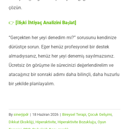
çözün.
👉
[İlişki İhtiyaç Analizini Başlat]
“Gerçekten her şeyi denedim mi?” sorusunu kendinize
dürüstçe sorun. Eğer henüz profesyonel bir destek
almadıysanız, henüz her şeyi denemiş sayılmazsınız.
Ücretsiz ön görüşme ile sürecinizi değerlendirelim ve
atacağınız bir sonraki adımı daha bilinçli, daha huzurlu
bir şekilde planlayalım.
By
sinerjipdr
|
18 Haziran 2026
|
Bireysel Terapi
,
Çocuk Gelişimi
,
Dikkat Eksikliği
,
Hiperaktivite
,
Hiperaktivite Bozukluğu
,
Oyun